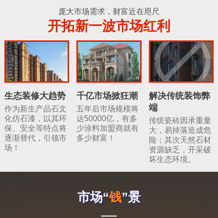
庞大市场需求，财富近在咫尺
开拓新一波市场红利
生态装修大趋势
千亿市场掀狂潮
解决传统装饰弊
端
作为新生产品石文
五年后市场规模将
化仿石漆，以其环
达50000亿，有多
传统瓷砖因承重量
保、安全等特点将
少涂料加盟商就有
大，易掉落造成危
逐渐替代，引领市
多少财富！
险；其次天然石材
场！
资源缺乏，开采破
坏生态环境。
市场“
钱
”景