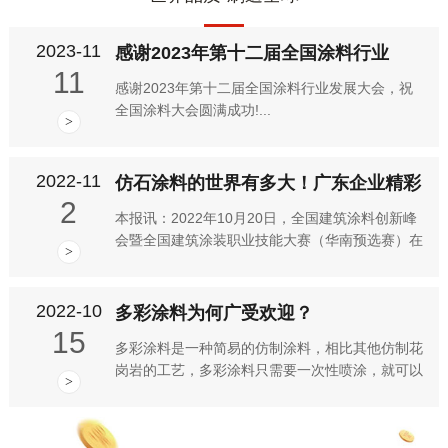
2023-11
感谢2023年第十二届全国涂料行业
11
感谢2023年第十二届全国涂料行业发展大会，祝
全国涂料大会圆满成功!...
>
2022-11
仿石涂料的世界有多大！广东企业精彩
2
本报讯：2022年10月20日，全国建筑涂料创新峰
会暨全国建筑涂装职业技能大赛（华南预选赛）在
>
顺德召开，在活动上，以“仿石涂料的世界有多
大”为主题的论坛吸引了大家关注，其中，广东仿
石涂料代表企业华喆、...
2022-10
多彩涂料为何广受欢迎？
15
多彩涂料是一种简易的仿制涂料，相比其他仿制花
岗岩的工艺，多彩涂料只需要一次性喷涂，就可以
>
得到类似花岗岩纹理的华丽图案，可谓是经济实惠
的墙体装饰涂料。多彩涂料凭借其经济便捷的优势
在家装市场深受欢迎。那么...