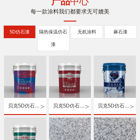
产品
中心
每一款涂料我们都要求无可媲美
5D仿石漆
隔热保温仿石
无机涂料
麻石漆
漆
贝克5D仿石漆（专用底漆）
贝克5D仿石漆（中涂）
贝克5D仿石漆（主材）