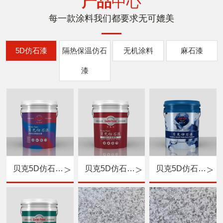
产品
中心
每一款涂料我们都要求无可媲美
5D仿石漆
隔热保温仿石
无机涂料
麻石漆
漆
贝克5D仿石漆（专用底漆）
贝克5D仿石漆（中涂）
贝克5D仿石漆（主材）