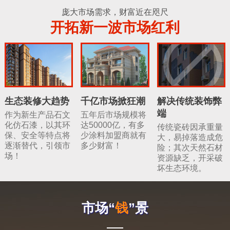
庞大市场需求，财富近在咫尺
开拓新一波市场红利
生态装修大趋势
千亿市场掀狂潮
解决传统装饰弊
端
作为新生产品石文
五年后市场规模将
化仿石漆，以其环
达50000亿，有多
传统瓷砖因承重量
保、安全等特点将
少涂料加盟商就有
大，易掉落造成危
逐渐替代，引领市
多少财富！
险；其次天然石材
场！
资源缺乏，开采破
坏生态环境。
市场“
钱
”景