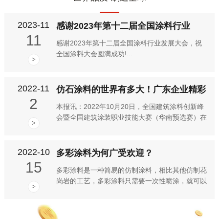
2023-11
感谢2023年第十二届全国涂料行业
11
感谢2023年第十二届全国涂料行业发展大会，祝
全国涂料大会圆满成功!...
>
2022-11
仿石涂料的世界有多大！广东企业精彩
2
本报讯：2022年10月20日，全国建筑涂料创新峰
会暨全国建筑涂装职业技能大赛（华南预选赛）在
>
顺德召开，在活动上，以“仿石涂料的世界有多
大”为主题的论坛吸引了大家关注，其中，广东仿
石涂料代表企业华喆、...
2022-10
多彩涂料为何广受欢迎？
15
多彩涂料是一种简易的仿制涂料，相比其他仿制花
岗岩的工艺，多彩涂料只需要一次性喷涂，就可以
>
得到类似花岗岩纹理的华丽图案，可谓是经济实惠
的墙体装饰涂料。多彩涂料凭借其经济便捷的优势
在家装市场深受欢迎。那么...