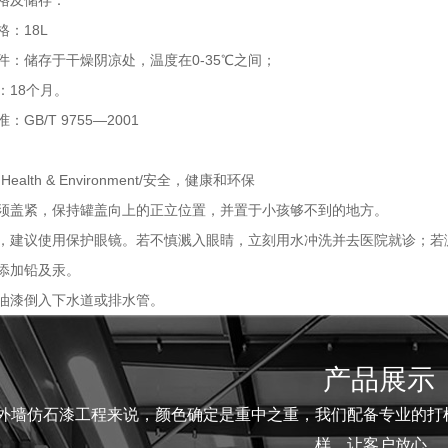
格及储存：
格：18L
件：储存于干燥阴凉处，温度在0-35℃之间；
：18个月。
：GB/T 9755—2001
y, Health & Environment/安全，健康和环保
须盖紧，保持罐盖向上的正立位置，并置于小孩够不到的地方。
，建议使用保护眼镜。若不慎溅入眼睛，立刻用水冲洗并去医院就诊；若
添加铅及汞。
油漆倒入下水道或排水管。
产品展示
外墙仿石漆工程来说，颜色确定是重中之重，我们配备专业的打
样，让客户放心。