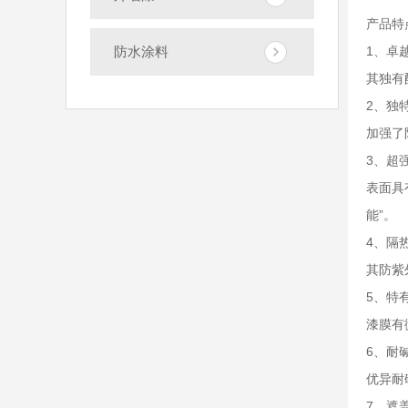
产品特
防水涂料
1、卓
其独有
2、独
加强了
3、超
表面具
能”。
4、隔
其防紫
5、特
漆膜有
6、耐
优异耐
7、遮