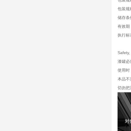
包装规
包装规
储存条
有效期
执行标准
Safet
漆罐必
使用时
本品不
切勿把
对