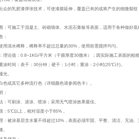
出众的乳胶漆弹张技术，可使漆膜延伸，覆盖已有的或将产生的细微裂纹
围：可施工于混凝土、砖砌墙体、水泥石膏板等表面，适用于各种做好底
数：
使用清水稀释，稀释率不超过总量的30%，使用前需搅拌均匀。
：理论值：0.8~1KG/平方米（干膜厚度30微米）；因实际施工表面的
重涂时间：表干：30分钟；硬干：1小时；重涂：2小时(25℃计)。
哑光。
白色或其它多种流行色（详细颜色请参阅色卡）。
明：
法：可刷涂、滚涂、喷涂；采用无气喷涂效果最佳。
境：5℃以上，相对湿度小于85% 。
理：被涂基层含水量不得超过10%，表面必须牢固、平整、清洁、无油、
漆。