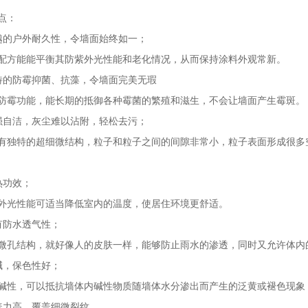
点：
越的户外耐久性，令墙面始终如一；
配方能能平衡其防紫外光性能和老化情况，从而保持涂料外观常新。
特的防霉抑菌、抗藻，令墙面完美无瑕
防霉功能，能长期的抵御各种霉菌的繁殖和滋生，不会让墙面产生霉斑。
强自洁，灰尘难以沾附，轻松去污；
有独特的超细微结构，粒子和粒子之间的间隙非常小，粒子表面形成很多
热功效；
外光性能可适当降低室内的温度，使居住环境更舒适。
有防水透气性；
微孔结构，就好像人的皮肤一样，能够防止雨水的渗透，同时又允许体内
碱，保色性好；
碱性，可以抵抗墙体内碱性物质随墙体水分渗出而产生的泛黄或褪色现象
盖力高，覆盖细微裂纹。