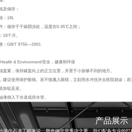
漆。
格及储存：
格：18L
件：储存于干燥阴凉处，温度在0-35℃之间；
：18个月。
：GB/T 9755—2001
y, Health & Environment/安全，健康和环保
须盖紧，保持罐盖向上的正立位置，并置于小孩够不到的地方。
，建议使用保护眼镜。若不慎溅入眼睛，立刻用水冲洗并去医院就诊；若
添加铅及汞。
油漆倒入下水道或排水管。
产品展示
外墙仿石漆工程来说，颜色确定是重中之重，我们配备专业的打