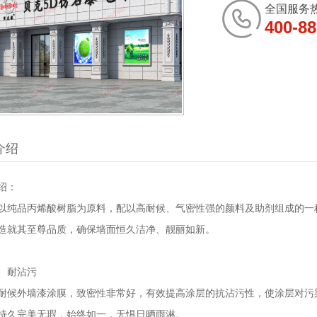
全国服务
400-88
1
介绍
绍：
以纯品丙烯酸树脂为原料，配以高耐候、气密性强的颜料及助剂组成的一
造就其至尊品质，确保墙面恒久洁净、靓丽如新。
、耐沾污
耐候外墙漆涂膜，致密性非常好，有效提高涂层的抗沾污性，使涂层对污
持久完美无瑕，始终如一，无惧日晒雨淋。