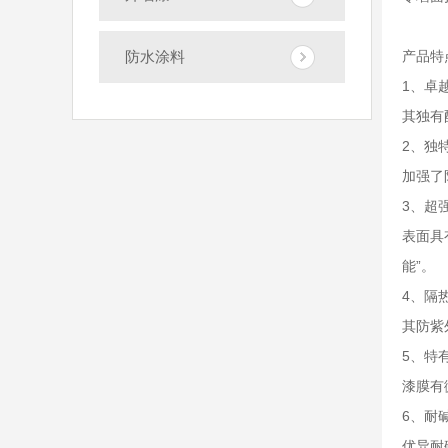
防水涂料
产品特
1、卓
其独有
2、独
加强了
3、超
表面具
能”。
4、隔
其防紫
5、特
漆膜有
6、耐
优异耐