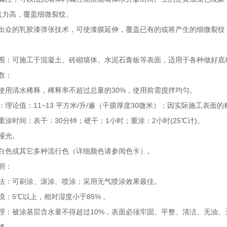
盖力高，覆盖细微裂纹。
出众的乳胶漆弹张技术，可使漆膜延伸，覆盖已有的或将产生的细微裂纹
围：可施工于混凝土、砖砌墙体、水泥石膏板等表面，适用于各种做好底
数：
使用清水稀释，稀释率不超过总量的30%，使用前需搅拌均匀。
：理论值：11~13 平方米/升/遍（干膜厚度30微米）；因实际施工表
重涂时间：表干：30分钟；硬干：1小时；重涂：2小时(25℃计)。
哑光。
白色或其它多种流行色（详细颜色请参阅色卡）。
明：
法：可刷涂、滚涂、喷涂；采用无气喷涂效果最佳。
境：5℃以上，相对湿度小于85% 。
理：被涂基层含水量不得超过10%，表面必须牢固、平整、清洁、无油、