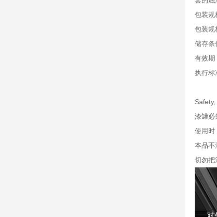
套的底
包装规
包装规
储存条
有效期
执行标准
Safet
漆罐必
使用时
本品不
切勿把
对