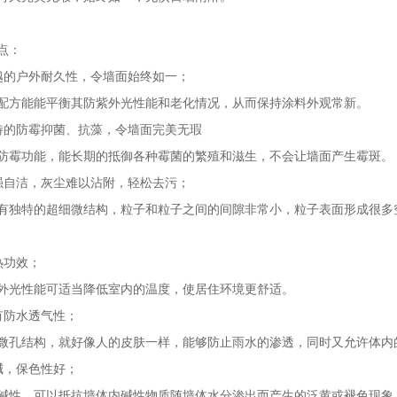
点：
越的户外耐久性，令墙面始终如一；
配方能能平衡其防紫外光性能和老化情况，从而保持涂料外观常新。
特的防霉抑菌、抗藻，令墙面完美无瑕
防霉功能，能长期的抵御各种霉菌的繁殖和滋生，不会让墙面产生霉斑。
强自洁，灰尘难以沾附，轻松去污；
有独特的超细微结构，粒子和粒子之间的间隙非常小，粒子表面形成很多
热功效；
外光性能可适当降低室内的温度，使居住环境更舒适。
有防水透气性；
微孔结构，就好像人的皮肤一样，能够防止雨水的渗透，同时又允许体内
碱，保色性好；
碱性，可以抵抗墙体内碱性物质随墙体水分渗出而产生的泛黄或褪色现象