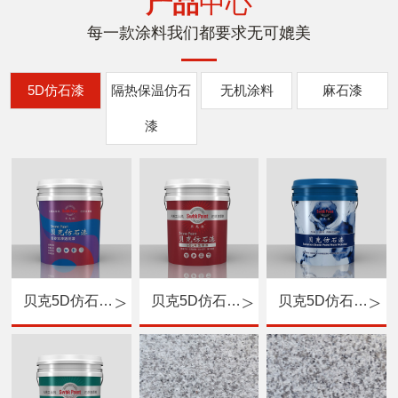
产品
中心
每一款涂料我们都要求无可媲美
5D仿石漆
隔热保温仿石
无机涂料
麻石漆
漆
贝克5D仿石漆（专用底漆）
贝克5D仿石漆（中涂）
贝克5D仿石漆（主材）