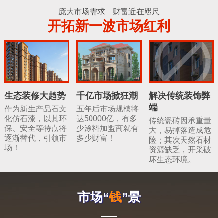
庞大市场需求，财富近在咫尺
开拓新一波市场红利
生态装修大趋势
千亿市场掀狂潮
解决传统装饰弊
端
作为新生产品石文
五年后市场规模将
化仿石漆，以其环
达50000亿，有多
传统瓷砖因承重量
保、安全等特点将
少涂料加盟商就有
大，易掉落造成危
逐渐替代，引领市
多少财富！
险；其次天然石材
场！
资源缺乏，开采破
坏生态环境。
市场“
钱
”景