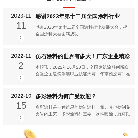
2023-11
感谢2023年第十二届全国涂料行业
11
感谢2023年第十二届全国涂料行业发展大会，祝
全国涂料大会圆满成功!...
>
2022-11
仿石涂料的世界有多大！广东企业精彩
2
本报讯：2022年10月20日，全国建筑涂料创新峰
会暨全国建筑涂装职业技能大赛（华南预选赛）在
>
顺德召开，在活动上，以“仿石涂料的世界有多
大”为主题的论坛吸引了大家关注，其中，广东仿
石涂料代表企业华喆、...
2022-10
多彩涂料为何广受欢迎？
15
多彩涂料是一种简易的仿制涂料，相比其他仿制花
岗岩的工艺，多彩涂料只需要一次性喷涂，就可以
>
得到类似花岗岩纹理的华丽图案，可谓是经济实惠
的墙体装饰涂料。多彩涂料凭借其经济便捷的优势
在家装市场深受欢迎。那么...